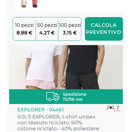
10 pezzi
50 pezzi
100 pezzi
CALCOLA
PREVENTIVO
8,88 €
4,27 €
3,15 €
EXPLORER - 04461
SOL'S EXPLORER, t-shirt unisex
con tessuto riciclato, 60%
cotone riciclato - 40% poliestere