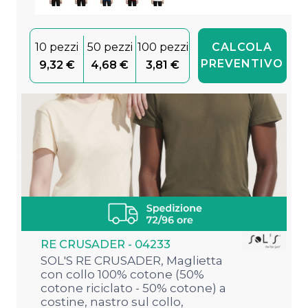
10 pezzi
50 pezzi
100 pezzi
CALCOLA
PREVENTIVO
9,32 €
4,68 €
3,81 €
RE CRUSADER - 04233
SOL'S RE CRUSADER, Maglietta
con collo 100% cotone (50%
cotone riciclato - 50% cotone) a
costine, nastro sul collo,