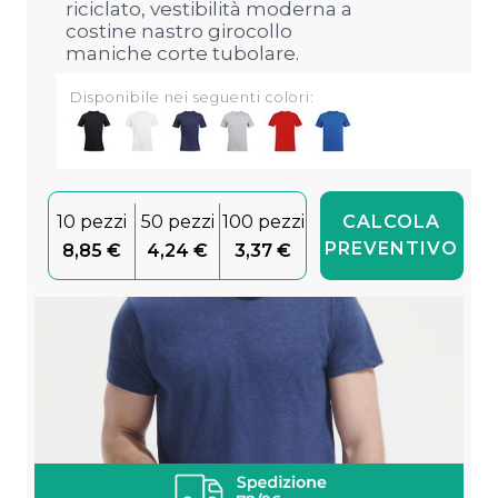
riciclato, vestibilità moderna a
costine nastro girocollo
maniche corte tubolare.
Disponibile nei seguenti colori:
10 pezzi
50 pezzi
100 pezzi
CALCOLA
PREVENTIVO
8,85 €
4,24 €
3,37 €