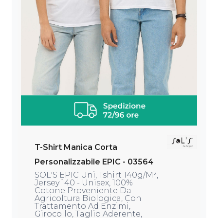
T-Shirt Manica Corta
Personalizzabile EPIC - 03564
SOL'S EPIC Uni, Tshirt 140g/m²,
Jersey 140 - Unisex, 100%
Cotone Proveniente Da
Agricoltura Biologica, Con
Trattamento Ad Enzimi,
Girocollo, Taglio Aderente,