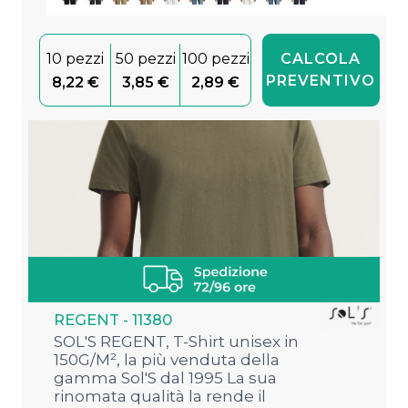
10 pezzi
50 pezzi
100 pezzi
CALCOLA
PREVENTIVO
8,22 €
3,85 €
2,89 €
REGENT - 11380
SOL'S REGENT, T-Shirt unisex in
150G/M², la più venduta della
gamma Sol'S dal 1995 La sua
rinomata qualità la rende il