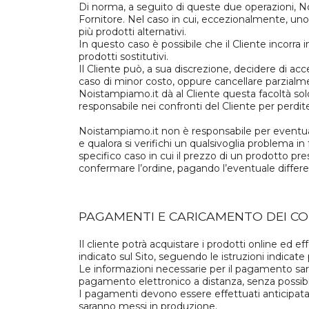
Di norma, a seguito di queste due operazioni, Noi
Fornitore. Nel caso in cui, eccezionalmente, un
più prodotti alternativi.
In questo caso è possibile che il Cliente incorra
prodotti sostitutivi.
Il Cliente può, a sua discrezione, decidere di acc
caso di minor costo, oppure cancellare parzialm
Noistampiamo.it dà al Cliente questa facoltà so
responsabile nei confronti del Cliente per perdite,
Noistampiamo.it non è responsabile per eventual
e qualora si verifichi un qualsivoglia problema i
specifico caso in cui il prezzo di un prodotto pres
confermare l’ordine, pagando l’eventuale differen
PAGAMENTI E CARICAMENTO DEI C
Il cliente potrà acquistare i prodotti online ed
indicato sul Sito, seguendo le istruzioni indicate
Le informazioni necessarie per il pagamento sarann
pagamento elettronico a distanza, senza possibili
I pagamenti devono essere effettuati anticipatam
saranno messi in produzione.