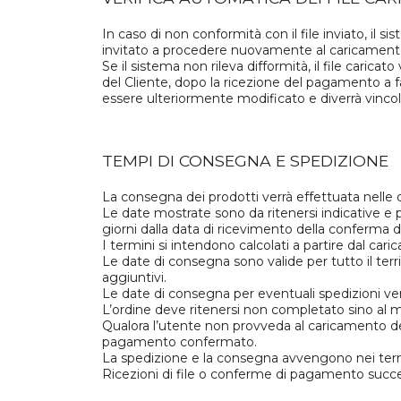
In caso di non conformità con il file inviato, il 
invitato a procedere nuovamente al caricamento
Se il sistema non rileva difformità, il file caric
del Cliente, dopo la ricezione del pagamento a f
essere ulteriormente modificato e diverrà vinco
TEMPI DI CONSEGNA E SPEDIZIONE
La consegna dei prodotti verrà effettuata nelle d
Le date mostrate sono da ritenersi indicative e p
giorni dalla data di ricevimento della conferma de
I termini si intendono calcolati a partire dal car
Le date di consegna sono valide per tutto il terri
aggiuntivi.
Le date di consegna per eventuali spedizioni ve
L’ordine deve ritenersi non completato sino al 
Qualora l’utente non provveda al caricamento del f
pagamento confermato.
La spedizione e la consegna avvengono nei termi
Ricezioni di file o conferme di pagamento succes