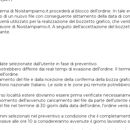
sistema di Noistampiamo.it procederà al blocco dell’ordine. In tale 
 di un nuovo file con conseguente slittamento della data di co
ato verrà utilizzato per la realizzazione del bozzetto grafico, che
avore di Noistampiamo.it. A seguito dell’accettazione del bozzetto
lante.
ate selezionate dall’utente in fase di preventivo.
otrebbero differire dai reali tempi di evasione dell’ordine. Il te
ll’ordine.
icamento del file e dalla ricezione della conferma della bozza grafic
torio nazionale Italiano. Le isole e le zone più remote potrebbero 
rso località estere dovranno essere prima verificate necessaria
momento dell’avvenuto caricamento del file da parte dell’utente 
ile nel termine di 30 giorni dalla data dell’ordine, l’ordine verrà 
ni selezionati nel preventivo a condizione che il completamento
sive alle ore 10 si considereranno avvenute il giorno lavorativo 