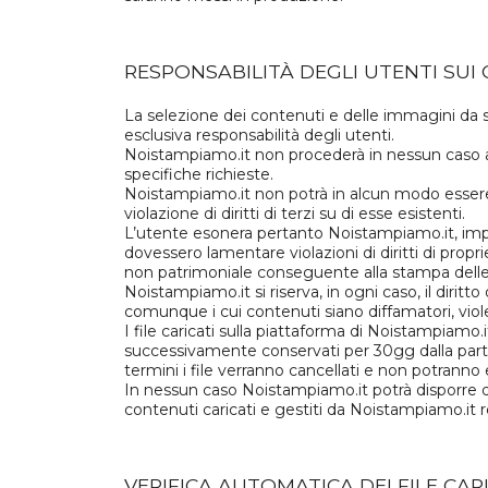
RESPONSABILITÀ DEGLI UTENTI SUI
La selezione dei contenuti e delle immagini da st
esclusiva responsabilità degli utenti.
Noistampiamo.it non procederà in nessun caso all
specifiche richieste.
Noistampiamo.it non potrà in alcun modo essere r
violazione di diritti di terzi su di esse esistenti.
L’utente esonera pertanto Noistampiamo.it, impeg
dovessero lamentare violazioni di diritti di prop
non patrimoniale conseguente alla stampa delle 
Noistampiamo.it si riserva, in ogni caso, il diritto
comunque i cui contenuti siano diffamatori, viole
I file caricati sulla piattaforma di Noistampiam
successivamente conservati per 30gg dalla partenz
termini i file verranno cancellati e non potranno 
In nessun caso Noistampiamo.it potrà disporre di t
contenuti caricati e gestiti da Noistampiamo.it r
VERIFICA AUTOMATICA DEI FILE CAR