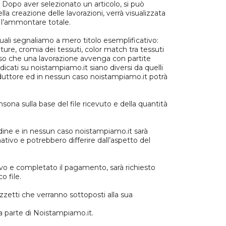
. Dopo aver selezionato un articolo, si può
la creazione delle lavorazioni, verrà visualizzata
e l’ammontare totale.
quali segnaliamo a mero titolo esemplificativo:
niture, cromia dei tessuti, color match tra tessuti
esso che una lavorazione avvenga con partite
dicati su noistampiamo.it siano diversi da quelli
roduttore ed in nessun caso noistampiamo.it potrà
nsona sulla base del file ricevuto e della quantità
dine e in nessun caso noistampiamo.it sarà
tivo e potrebbero differire dall’aspetto del
ivo e completato il pagamento, sarà richiesto
o file.
bozzetti che verranno sottoposti alla sua
a parte di Noistampiamo.it.