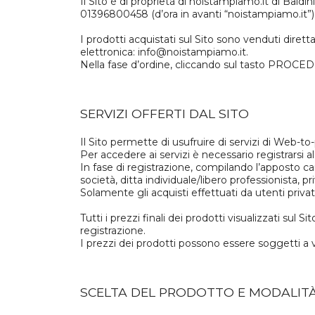
Il Sito è di proprietà di noistampiamo.it di Bal
01396800458 (d’ora in avanti “noistampiamo.it”)
I prodotti acquistati sul Sito sono venduti diret
elettronica: info@noistampiamo.it.
Nella fase d’ordine, cliccando sul tasto PROCEDI 
SERVIZI OFFERTI DAL SITO
Il Sito permette di usufruire di servizi di Web-t
Per accedere ai servizi è necessario registrarsi al
In fase di registrazione, compilando l’apposto cam
società, ditta individuale/libero professionista, p
Solamente gli acquisti effettuati da utenti privat
Tutti i prezzi finali dei prodotti visualizzati sul
registrazione.
I prezzi dei prodotti possono essere soggetti a v
SCELTA DEL PRODOTTO E MODALITÀ