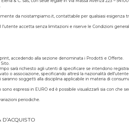
dini Elena & C. sas, con sede legale in Via Massa Avenza 223 – 54
.
tamente da noistampiamo.it, contattabile per qualsiasi esigenza t
l’utente accetta senza limitazioni e riserve le Condizioni generali
o-print, accedendo alla sezione denominata i Prodotti e Offerte.
 Sito.
po sarà richiesto agli utenti di specificare se intendono registrarsi
rivato o associazione, specificando altresì la nazionalità dell’utente
i saranno soggetti alla disciplina applicabile in materia di consuma
 Sito sono espressi in EURO ed è possibile visualizzarli sia con che 
ariazioni periodiche.
 D’ACQUISTO