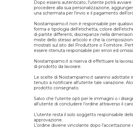
Dopo essersi autenticato, l’utente potrà avviare l
procedere alla sua personalizzazione, aggiungendo
una schermata per l’invio e il pagamento dell’or
Noistampiamo.it non è responsabile per qualsivogl
forma e tipologia dell’etichetta, colore dell’etich
di partite differenti, discrepanze nella dimensi
miste dello stesso articolo e che la composizione 
mostrati sul sito del Produttore o Fornitore. Pe
essere ritenuta responsabile per errori ed omissi
Noistampiamo.it si riserva di effettuare la lavora
di prodotto da lavorare.
Le scelte di Noistampiamo.it saranno adottate i
tenuto a notificare all’utente tale variazione. A
prodotto consegnato.
Salvo che l’utente opti per le immagini o i dise
all’utente di concludere l’ordine attraverso il c
L’utente resta il solo soggetto responsabile della 
approvazione.
L’ordine diviene vincolante dopo l’accettazione 