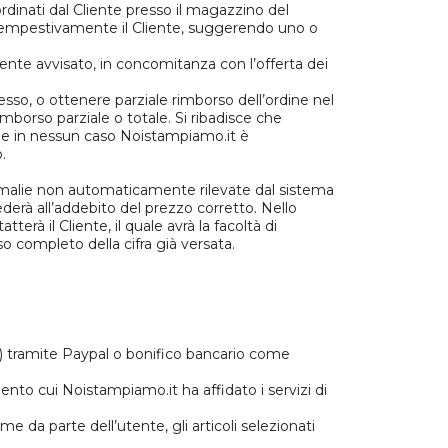
ordinati dal Cliente presso il magazzino del
à tempestivamente il Cliente, suggerendo uno o
mente avvisato, in concomitanza con l’offerta dei
cesso, o ottenere parziale rimborso dell’ordine nel
borso parziale o totale. Si ribadisce che
che in nessun caso Noistampiamo.it è
.
nomalie non automaticamente rilevate dal sistema
ederà all’addebito del prezzo corretto. Nello
erà il Cliente, il quale avrà la facoltà di
o completo della cifra già versata.
rd) tramite Paypal o bonifico bancario come
mento cui Noistampiamo.it ha affidato i servizi di
da parte dell’utente, gli articoli selezionati