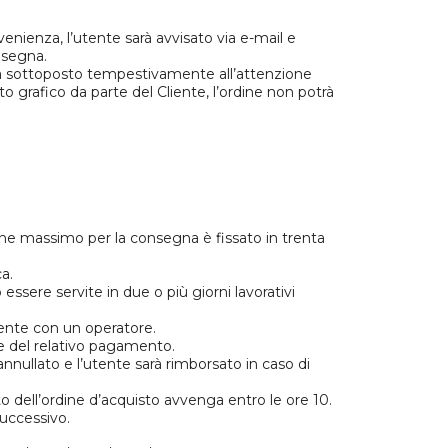
evenienza, l’utente sarà avvisato via e-mail e
nsegna.
 verrà sottoposto tempestivamente all’attenzione
 grafico da parte del Cliente, l’ordine non potrà
rmine massimo per la consegna è fissato in trenta
a.
essere servite in due o più giorni lavorativi
mente con un operatore.
e del relativo pagamento.
annullato e l’utente sarà rimborsato in caso di
 dell’ordine d’acquisto avvenga entro le ore 10.
successivo.