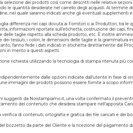
a selezione dei prodotti così come descritti nelle relative sezioni
 le quantità desiderate nel carrello degli acquisti. Al termine del
dine, nel quale saranno indicati anche gli eventuali supplementi 
ia differenza nei capi dovuta ai Fornitori o ai Produttori, tra le 
etta, informazioni riportate sull’etichetta, costruzione dei capi, fi
one delle taglie rispetto alla scheda prodotto, etc. È inoltre amm
dei tessuti, i colori, le dimensioni delle taglie e la grammatura in
rtanto, fanno fede i dati indicati in etichetta direttamente dal P
oni in merito a questi aspetti.
zione richiesta utilizzando la tecnologia di stampa ritenuta più co
ndipendentemente dalle opzioni indicate dall’utente in fase di or
lcune immagini dei prodotti possono essere fornite a scopo informa
gni suggeriti da Noistampiamo.it, una volta confermato il prevent
aricamento del contenuto che desidera stampare nell’apposita Caric
verifica di contenuti, ortografia e grafica dei file caricati e dei 
del bozzetto da parte del Cliente e la ricezione del pagamento d