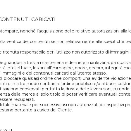
 CONTENUTI CARICATI
ampare, nonché l’acquisizione delle relative autorizzazioni alla l
a verifica dei contenuti se non relativamente alle specifiche tecn
itenuta responsabile per l’utilizzo non autorizzato di immagini d
nandosi altresì a mantenerla indenne e manlevarla, da qualsiasi 
rietà intellettuale, lesioni all’immagine, onore, decoro, integrità
immagini e dei contenuti caricati dall’utente stesso.
 di bloccare qualsiasi ordine che comporti una evidente violazione di
nti o in altro modo contrari all’ordine pubblico e/o al buon costu
o.it saranno conservati per tutta la durata delle lavorazioni in m
a della merce al solo titolo di poter verificare eventuali contest
essere recuperati.
ale materiale per successivi usi non autorizzati dai rispettivi prop
estano pertanto a carico del Cliente.
ICATI