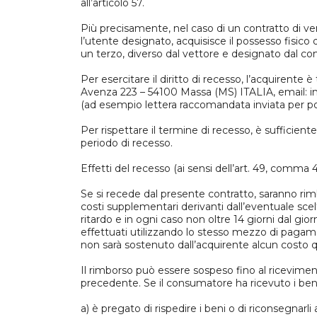
all’articolo 57.
Più precisamente, nel caso di un contratto di ven
l’utente designato, acquisisce il possesso fisico 
un terzo, diverso dal vettore e designato dal con
Per esercitare il diritto di recesso, l’acquirent
Avenza 223 – 54100 Massa (MS) ITALIA, email: in
(ad esempio lettera raccomandata inviata per pos
Per rispettare il termine di recesso, è sufficien
periodo di recesso.
Effetti del recesso (ai sensi dell’art. 49, comma 4
Se si recede dal presente contratto, saranno rim
costi supplementari derivanti dall’eventuale sce
ritardo e in ogni caso non oltre 14 giorni dal gi
effettuati utilizzando lo stesso mezzo di pagame
non sarà sostenuto dall’acquirente alcun costo 
Il rimborso può essere sospeso fino al ricevimen
precedente. Se il consumatore ha ricevuto i ben
a) è pregato di rispedire i beni o di riconsegnarl