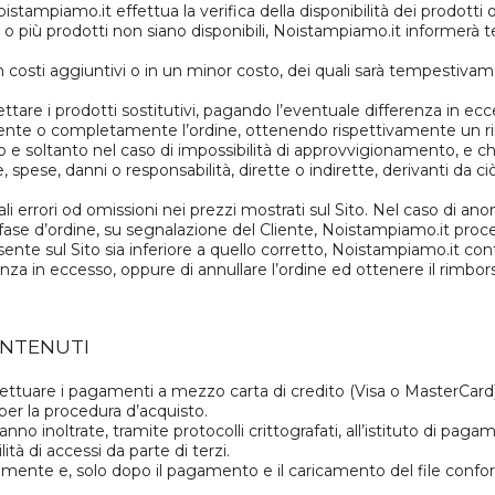
stampiamo.it effettua la verifica della disponibilità dei prodotti 
o o più prodotti non siano disponibili, Noistampiamo.it informer
 in costi aggiuntivi o in un minor costo, dei quali sarà tempestiva
ettare i prodotti sostitutivi, pagando l’eventuale differenza in ec
ente o completamente l’ordine, ottenendo rispettivamente un rim
lo e soltanto nel caso di impossibilità di approvvigionamento, e 
 spese, danni o responsabilità, dirette o indirette, derivanti da ciò
i errori od omissioni nei prezzi mostrati sul Sito. Nel caso di a
n fase d’ordine, su segnalazione del Cliente, Noistampiamo.it proc
ente sul Sito sia inferiore a quello corretto, Noistampiamo.it contatt
za in eccesso, oppure di annullare l’ordine ed ottenere il rimbors
ONTENUTI
 effettuare i pagamenti a mezzo carta di credito (Visa o MasterCa
 per la procedura d’acquisto.
o inoltrate, tramite protocolli crittografati, all’istituto di paga
tà di accessi da parte di terzi.
ente e, solo dopo il pagamento e il caricamento del file conforme 