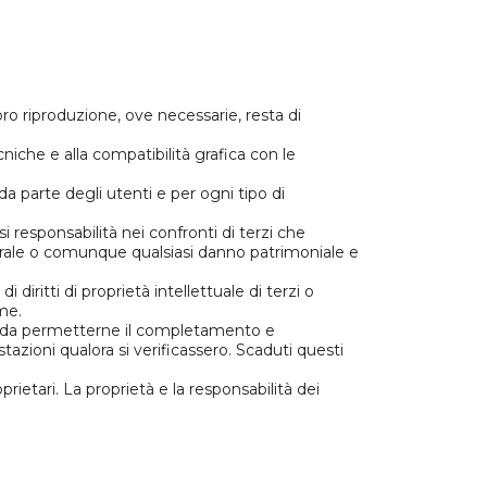
oro riproduzione, ove necessarie, resta di
iche e alla compatibilità grafica con le
a parte degli utenti e per ogni tipo di
responsabilità nei confronti di terzi che
 morale o comunque qualsiasi danno patrimoniale e
 diritti di proprietà intellettuale di terzi o
me.
odo da permetterne il completamento e
azioni qualora si verificassero. Scaduti questi
rietari. La proprietà e la responsabilità dei