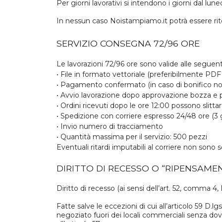
Per giorni lavorativi si intendono i giorni dal luned
In nessun caso Noistampiamo.it potrà essere rite
SERVIZIO CONSEGNA 72/96 ORE
Le lavorazioni 72/96 ore sono valide alle seguent
• File in formato vettoriale (preferibilmente PDF 
• Pagamento confermato (in caso di bonifico no
• Avvio lavorazione dopo approvazione bozza 
• Ordini ricevuti dopo le ore 12:00 possono slitta
• Spedizione con corriere espresso 24/48 ore (3 gi
• Invio numero di tracciamento
• Quantità massima per il servizio: 500 pezzi
Eventuali ritardi imputabili al corriere non sono s
DIRITTO DI RECESSO O “RIPENSAME
Diritto di recesso (ai sensi dell’art. 52, comma 4, 
Fatte salve le eccezioni di cui all’articolo 59 D.
negoziato fuori dei locali commerciali senza dove