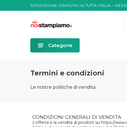
SPEDIZIONE GRATUITA IN TUTTA ITALIA - NES
SPEDIZIONE IN 72/96 ORE DALLA CONFERMA 
SPEDIZIONE GRATUITA IN TUTTA ITALIA - NES
SPEDIZIONE IN 72/96 ORE DALLA CONFERMA 
SPEDIZIONE GRATUITA IN TUTTA ITALIA - NES
Categorie
Termini e condizioni
Le nostre politiche di vendita
CONDIZIONI GENERALI DI VENDITA
L’offerta e la vendita di prodotti su https://www.