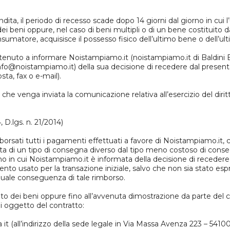
dita, il periodo di recesso scade dopo 14 giorni dal giorno in cui l
dei beni oppure, nel caso di beni multipli o di un bene costituito da
sumatore, acquisisce il possesso fisico dell’ultimo bene o dell’ul
e è tenuto a informare Noistampiamo.it (noistampiamo.it di Baldini 
fo@noistampiamo.it) della sua decisione di recedere dal presente
ta, fax o e-mail).
te che venga inviata la comunicazione relativa all’esercizio del di
, D.lgs. n. 21/2014)
borsati tutti i pagamenti effettuati a favore di Noistampiamo.it,
lta di un tipo di consegna diverso dal tipo meno costoso di conse
orno in cui Noistampiamo.it è informata della decisione di receder
nto usato per la transazione iniziale, salvo che non sia stato es
quale conseguenza di tale rimborso.
to dei beni oppure fino all’avvenuta dimostrazione da parte del c
i oggetto del contratto:
i a it (all’indirizzo della sede legale in Via Massa Avenza 223 – 54