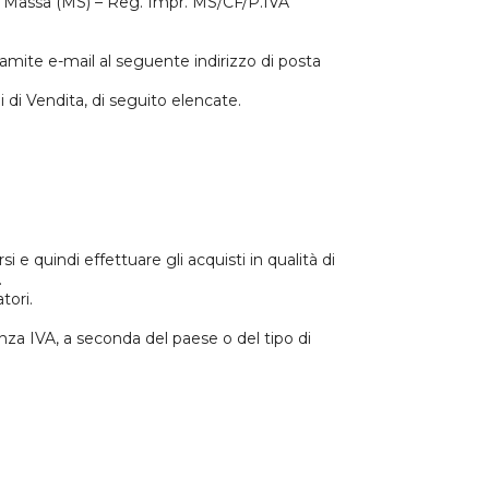
100 Massa (MS) – Reg. Impr. MS/CF/P.IVA
ramite e-mail al seguente indirizzo di posta
 di Vendita, di seguito elencate.
 e quindi effettuare gli acquisti in qualità di
.
tori.
senza IVA, a seconda del paese o del tipo di