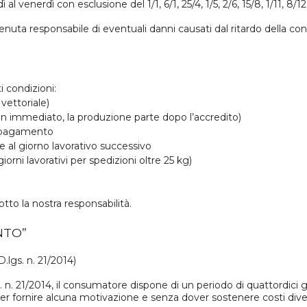
ì al venerdì con esclusione del 1/1, 6/1, 25/4, 1/5, 2/6, 15/8, 1/11, 8/1
nuta responsabile di eventuali danni causati dal ritardo della co
i condizioni:
vettoriale)
n immediato, la produzione parte dopo l’accredito)
e pagamento
re al giorno lavorativo successivo
orni lavorativi per spedizioni oltre 25 kg)
otto la nostra responsabilità.
NTO”
D.lgs. n. 21/2014)
lgs. n. 21/2014, il consumatore dispone di un periodo di quattordici
r fornire alcuna motivazione e senza dover sostenere costi diversi