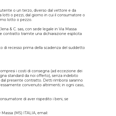
’utente o un terzo, diverso dal vettore e da
 lotti o pezzi, dal giorno in cui il consumatore o
timo lotto o pezzo.
Elena & C. sas, con sede legale in Via Massa
 contratto tramite una dichiarazione esplicita
ritto di recesso prima della scadenza del suddetto
 compresi i costi di consegna (ad eccezione dei
gna standard da noi offerto), senza indebito
e dal presente contratto. Detti rimborsi saranno
pressamente convenuto altrimenti; in ogni caso,
onsumatore di aver rispedito i beni, se
100 Massa (MS) ITALIA, email: