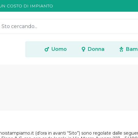
SUN COSTO DI IMPIANTO
DELLA BOZZA GRAFICA (*)
SUN COSTO DI IMPIANTO
DELLA BOZZA GRAFICA (*)
SUN COSTO DI IMPIANTO
Uomo
Donna
Bam
noistampiamo.it (d’ora in avanti “Sito”) sono regolate dalle seguen