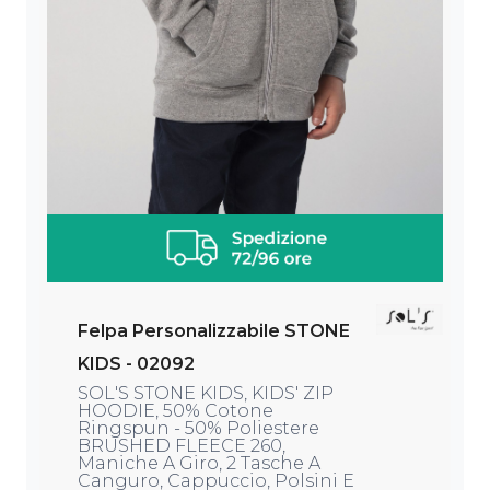
Felpa Personalizzabile STONE
KIDS - 02092
SOL'S STONE KIDS, KIDS' ZIP
HOODIE, 50% Cotone
Ringspun - 50% Poliestere
BRUSHED FLEECE 260,
Maniche A Giro, 2 Tasche A
Canguro, Cappuccio, Polsini E