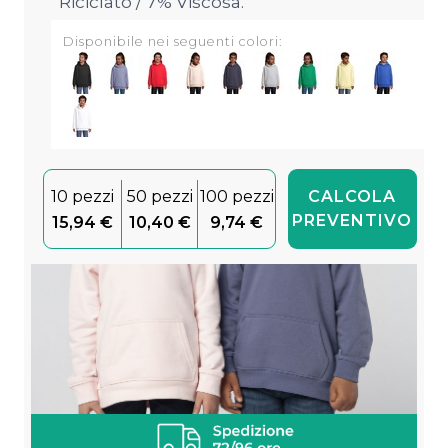
Riciclato / 7% Viscosa.
Disponibile nei seguenti colori:
10 pezzi
50 pezzi
100 pezzi
CALCOLA
PREVENTIVO
15,94 €
10,40 €
9,74 €