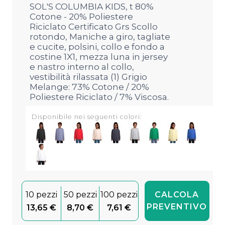
SOL'S COLUMBIA KIDS, t 80%
Cotone - 20% Poliestere
Riciclato Certificato Grs Scollo
rotondo, Maniche a giro, tagliate
e cucite, polsini, collo e fondo a
costine 1X1, mezza luna in jersey
e nastro interno al collo,
vestibilità rilassata (1) Grigio
Melange: 73% Cotone / 20%
Poliestere Riciclato / 7% Viscosa.
Disponibile nei seguenti colori:
10 pezzi
50 pezzi
100 pezzi
CALCOLA
PREVENTIVO
13,65 €
8,70 €
7,61 €